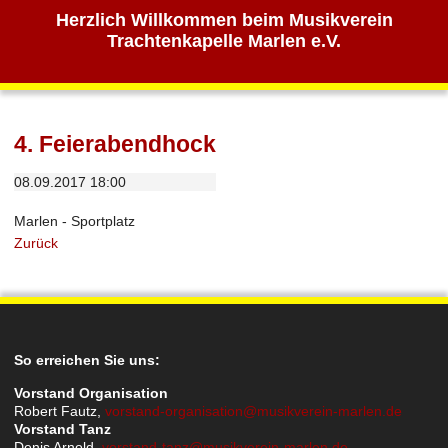
Herzlich Willkommen beim Musikverein
Trachtenkapelle Marlen e.V.
4. Feierabendhock
08.09.2017 18:00
Marlen - Sportplatz
Zurück
So erreichen Sie uns:
Vorstand Organisation
Robert Fautz,
vorstand-organisation@musikverein-marlen.de
Vorstand Tanz
Denis Arnold,
vorstand-tanz@musikverein-marlen.de